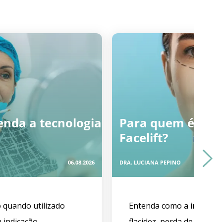
enda a tecnologia
Para quem é indi
Facelift?
06.08.2026
DRA. LUCIANA PEPINO
 quando utilizado
Entenda como a indicaçã
indicação...
flacidez, perda de volume 