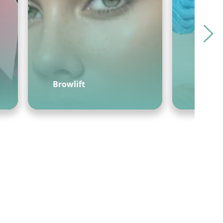
Browlift
PDNR
PESQUISAR