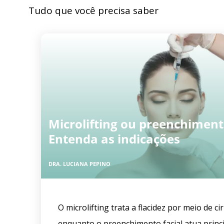
Tudo que você precisa saber
Microlifting ou preenchimento
Entenda as indicações
DRA. LUCIANA PEPINO
O microlifting trata a flacidez por meio de ci
enquanto o preenchimento facial atua princi