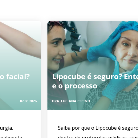
 facial?
Lipocube é seguro? Ent
e o processo
07.08.2026
DRA. LUCIANA PEPINO
rurgia,
Saiba por que o Lipocube é seguro
palmente...
dentro de protocolos médicos, com 