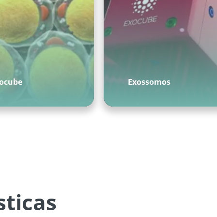
pocube
Exossomos
sticas